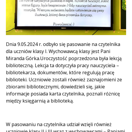
Treść
Dnia 9.05.2024 r. odbyło się pasowanie na czytelnika
dla uczniów klasy I. Wychowawcą klasy jest Pani
Miranda Górka.Uroczystość poprzedzona była lekcją
biblioteczną. Lekcja ta dotyczyła pracy nauczyciela –
bibliotekarza, dokumentów, które regulują pracę
biblioteki. Uczniowie zostali również zaznajomieni ze
zbiorami bibliotecznymi, dowiedzieli się, jakie
informacje posiada karta czytelnika, poznali różnicę
między księgarnią a biblioteką.
W pasowaniu na czytelnika udział wzięli również
uczniowie klasy II i III wraz z wychowawcami – Paniami