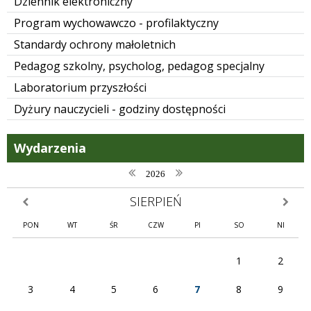
Dziennik elektroniczny
Program wychowawczo - profilaktyczny
Standardy ochrony małoletnich
Pedagog szkolny, psycholog, pedagog specjalny
Laboratorium przyszłości
Dyżury nauczycieli - godziny dostępności
Wydarzenia
poprzedni rok
następny rok
2026
SIERPIEŃ
poprzedni miesiąc
następn
PON
WT
ŚR
CZW
PI
SO
NI
1
2
3
4
5
6
7
8
9